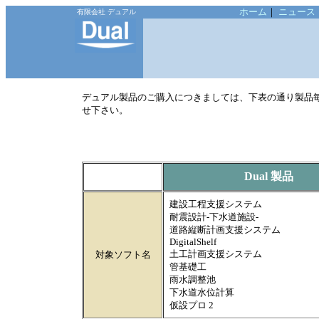
ホーム
｜
ニュース
有限会社 デュアル
デュアル製品のご購入につきましては、下表の通り製品
せ下さい。
Dual
製品
建設工程支援システム
耐震設計‐下水道施設‐
道路縦断計画支援システム
DigitalShelf
土工計画支援システム
対象ソフト名
管基礎工
雨水調整池
下水道水位計算
仮設プロ 2